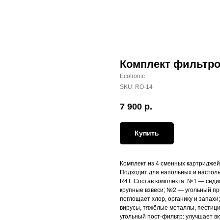
Комплект фильтров
Ecotronic
SKU:
RO-14
7 900
р.
Купить
Комплект из 4 сменных картриджей
Подходит для напольных и настоль
R4T. Состав комплекта: №1 — седи
крупные взвеси; №2 — угольный пр
поглощает хлор, органику и запах
вирусы, тяжёлые металлы, пестиц
угольный пост-фильтр: улучшает вк