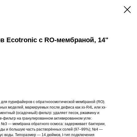
 Ecotronic с RO-мембраной, 14"
 для пурифайеров с обратноосмотической мембраной (RO).
ных моделей, маркируемых после дефиса как xx-R4L или xx-
ментный (осадочный) фильтр: удаляет песок, ржавчину и
е-фильтр на гранулированном активированном угле:
и; №3 — мембрана обратного осмоса: задерживает бактерии,
иды и большую часть растворённых солей (97–99%); №4 —
ус воды. Типоразмер — 14 дюймов, I-тип подключения