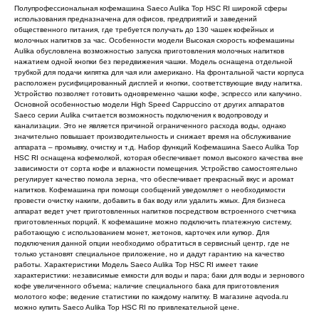
Полупрофессиональная кофемашина Saeco Aulika Top HSC RI широкой сферы
использования предназначена для офисов, предприятий и заведений
общественного питания, где требуется получать до 130 чашек кофейных и
молочных напитков за час. Особенности модели Высокая скорость кофемашины
Aulika обусловлена возможностью запуска приготовления молочных напитков
нажатием одной кнопки без передвижения чашки. Модель оснащена отдельной
трубкой для подачи кипятка для чая или американо. На фронтальной части корпуса
расположен русифицированный дисплей и кнопки, соответствующие виду напитка.
Устройство позволяет готовить одновременно чашки кофе, эспрессо или капучино.
Основной особенностью модели High Speed Cappuccino от других аппаратов
Saeco серии Aulika считается возможность подключения к водопроводу и
канализации. Это не является причиной ограниченного расхода воды, однако
значительно повышает производительность и снижает время на обслуживание
аппарата – промывку, очистку и т.д. Набор функций Кофемашина Saeco Aulika Top
HSC RI оснащена кофемолкой, которая обеспечивает помол высокого качества вне
зависимости от сорта кофе и влажности помещения. Устройство самостоятельно
регулирует качество помола зерна, что обеспечивает прекрасный вкус и аромат
напитков. Кофемашина при помощи сообщений уведомляет о необходимости
провести очистку накипи, добавить в бак воду или удалить жмых. Для бизнеса
аппарат ведет учет приготовленных напитков посредством встроенного счетчика
приготовленных порций. К кофемашине можно подключить платежную систему,
работающую с использованием монет, жетонов, карточек или купюр. Для
подключения данной опции необходимо обратиться в сервисный центр, где не
только установят специальное приложение, но и дадут гарантию на качество
работы. Характеристики Модель Saeco Aulika Top HSC RI имеет такие
характеристики: независимые емкости для воды и пара; баки для воды и зернового
кофе увеличенного объема; наличие специального бака для приготовления
молотого кофе; ведение статистики по каждому напитку. В магазине aqvoda.ru
можно купить Saeco Aulika Top HSC RI по привлекательной цене.