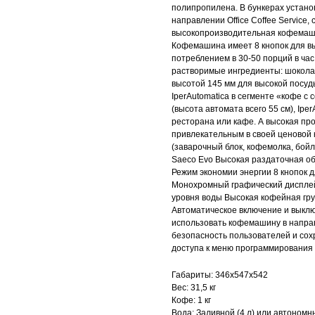
полипропилена. В бункерах устано
направлении Office Coffee Service,
высокопроизводительная кофемаши
Кофемашина имеет 8 кнопок для вы
потреблением в 30-50 порций в час
растворимые ингредиенты: шоколад
высотой 145 мм для высокой посуды
IperAutomatica в сегменте «кофе с 
(высота автомата всего 55 см), Iper
ресторана или кафе. А высокая пр
привлекательным в своей ценовой
(заварочный блок, кофемолка, бой
Saeco Evo Высокая раздаточная об
Режим экономии энергии 8 кнопок 
Монохромный графический дисплей
уровня воды Высокая кофейная гр
Автоматическое включение и выклю
использовать кофемашину в направл
безопасность пользователей и со
доступа к меню программировани
Габариты: 346х547х542
Вес: 31,5 кг
Кофе: 1 кг
Вода: Заливной (4 л) или автоном