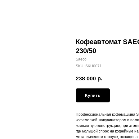
Кофеавтомат SAE
230/50
Saeco
SKU:
SKU0071
238 000
р.
Купить
Профессиональная кофемашина Sae
кофемолкой, капучинатором и помп
компактную конструкцию, при этом
где большой спрос на кофейные нап
металлическом корпусе, оснащена