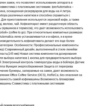
влен замок, что позволяет использование аппарата в
 совместима с платежными системами. IperAutomatica –
на, оснащенная резервуаром для воды на 4 литра.
бора различных напитков и способна справиться с
. Для приготовления используется зерновой кофе, а также
, молоко, чай. Кофеаппарат имеет раздаточную область
 (кувшинов и термосов), что дает возможность использовать
собой» (coffee to go). При относительно компактных размерах
Automatica легко устанавливается и в офисе, и в кухне
оизводительность кофеавтомата делает его еще более
 категории. Особенности: Профессиональные компоненты
лер) Современный дизайн, выполненный в стиле линейки
ласть(145 мм) Новая система компонентов дозирования
для выбора напитков 1 кнопка для предварительного выбора
 Электронный контроль температуры воды в бойлере Датчик
уппа Функция энергосбережения Защита от перегрева
чение Бункеры, запираемые на замок, дают возможность
ении Office Coffee Service (OCS), HoReСa, без опасения за
хранность самой кофемашины Возможность блокировки
я машины Совместима с платежными системами
ный режим водоснабжения