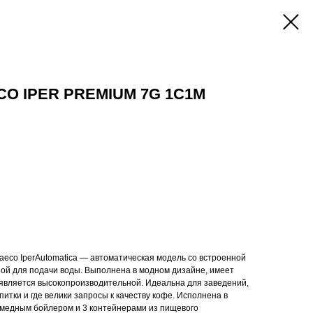
CO IPER PREMIUM 7G 1C1M
co IperAutomatica — автоматическая модель со встроенной
ой для подачи воды. Выполнена в модном дизайне, имеет
 является высокопроизводительной. Идеальна для заведений,
итки и где велики запросы к качеству кофе. Исполнена в
 медным бойлером и 3 контейнерами из пищевого