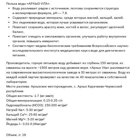
Польза воды «АРХЫЗ VITA»:
Воду разливают рядом с источником, поэтому сохраняются структура
и молекулярная формула, pH — 7,8.
Содержит природные минералы, среди которых магний, кальций, калий.
Это ледниковая вода, которая лучше усваивается организмом.
Помогает сохранять красоту кожи, ногтей и волос, регулирует щелочной
баланс.
Помогает очищать и омолаживать организм, улучшать работу внутренних
органов, повышать иммунитет.
Соответствует медико-биологическим требованиям Всероссийского научно-
исследовательского института медицинских наук к воде для диетического
питания.
Производитель: горную питьевую воду добывают из глубины 150 метров, из
скважины на высоте ~1500 метров над уровнем моря. «Архыз Vita» разливается
на современном высокотехнологичном заводе в 30 метрах от скважины. Воду из
каждой новой партии проверяют на качество по 40 показателям в собственной
лаборатории.
Место разлива: Архызское месторождение, с. Архыз Карачаево-Черкесской
республики
Общая жесткость: 1-7 (мг-экв/л)
Общая минерализация: 0,15-0,35 г/л
Гидрокарбонаты (HCO3): 150-200 мг/дм³
Натрий Na+: 5-30 мг/дм³
Кальций Сa²+: 25-60 мг/дм³
Магний Mg²+: 5-20 мг/дм³
Йодиды I-: 0,01-0,06мг/дм³
Объем, л: 19