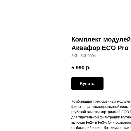
Комплект модуле
Аквафор ECO Pro
SKU:
SKU0094
5 990
р.
Купить
Комбинация трех сменных модулей 
фильтрацию водопроводной воды. С
глубокой очистки картриджей ECO 
для тщательной фильтрации мутно
включая Fe2+ и Fe3+. Они сохран
от бактерий и цист без химических