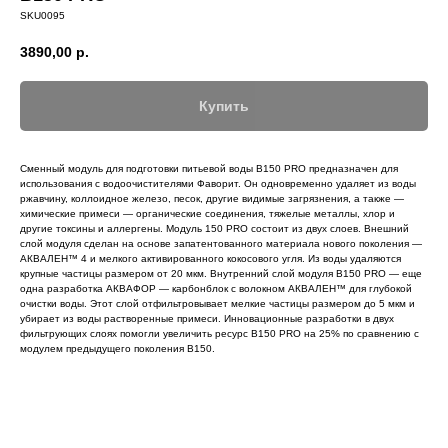
SKU0095
3890,00
р.
Купить
Сменный модуль для подготовки питьевой воды В150 PRO предназначен для
использования с водоочистителями Фаворит. Он одновременно удаляет из воды
ржавчину, коллоидное железо, песок, другие видимые загрязнения, а также —
химические примеси — органические соединения, тяжелые металлы, хлор и
другие токсины и аллергены. Модуль 150 PRO состоит из двух слоев. Внешний
слой модуля сделан на основе запатентованного материала нового поколения —
АКВАЛЕН™ 4 и мелкого активированного кокосового угля. Из воды удаляются
крупные частицы размером от 20 мкм. Внутренний слой модуля В150 PRO — еще
одна разработка АКВАФОР — карбонблок с волокном АКВАЛЕН™ для глубокой
очистки воды. Этот слой отфильтровывает мелкие частицы размером до 5 мкм и
убирает из воды растворенные примеси. Инновационные разработки в двух
фильтрующих слоях помогли увеличить ресурс В150 PRO на 25% по сравнению с
модулем предыдущего поколения В150.